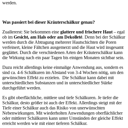
werden.
Was passiert bei dieser Kräuterschälkur genau?
Zuallererst: Sie bekommen eine
glattere und frischere Haut
– egal
ob im
Gesicht, am Hals oder am Dekolleté
. Denn bei der Schälkur
werden durch die Abtragung mehrerer Hautschichten die Poren
verfeinert, kleine Fältchen ausgemerzt und die Haut wird insgesamt
geglättet. Durch die verschiedenen Arten der Kräuterschälkur kann
die Wirkung nach ein paar Tagen bis einigen Monaten sichtbar sein.
Dazu reicht allerdings keine einmalige Anwendung aus, sondern es
sind ca. 4-6 Schälkuren im Abstand von 3-4 Wochen nötig, um den
gewünschten Effekt zu erzielen. Die Schälkur kann dabei mit
unterschiedlichen Substanzen und in unterschiedlicher Stärke
durchgeführt werden.
Es gibt oberflächliche, mittlere und tiefe Schälkuren. Je tiefer die
Schälkur, desto größer ist auch der Effekt. Allerdings steigt mit der
Tiefe einer Schälkur auch das Risiko von unerwünschten
Nebenwirkungen. Mit wiederholten Anwendungen oberflächlicher
oder mittlerer Schälkuren kann unter Umständen der gleiche Effekt
erreicht werden wie mit einer tieferen Schälkur.